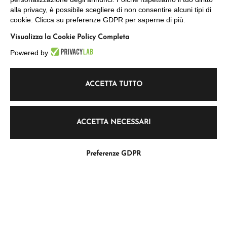
Supporto primario, verso: in alto è presente l'iscrizione manoscritta a
alla privacy, è possibile scegliere di non consentire alcuni tipi di
matita "DLCH245 Ved99". Al centro è presente l'iscrizione manoscritta a
cookie. Clicca su preferenze GDPR per saperne di più.
matita "8".
Visualizza la Cookie Policy Completa
Riferimenti ad altre schede
Powered by
Veduta dei Giardini Pubblici a Milano
ACCETTA TUTTO
Voci correlate
ACCETTA NECESSARI
Giardini Pubblici (Milano)
Preferenze GDPR
Informazioni
1895 - 1920
MATERIALE DATATO AL: