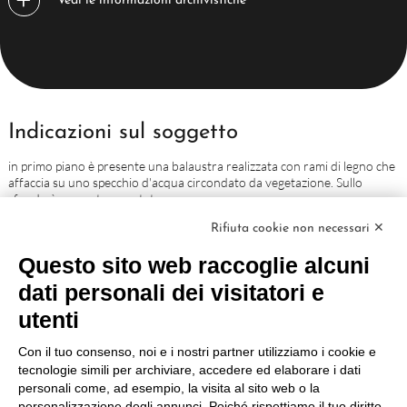
Indicazioni sul soggetto
in primo piano è presente una balaustra realizzata con rami di legno che
affaccia su uno specchio d'acqua circondato da vegetazione. Sullo
sfondo è presente una statua.
Rifiuta cookie non necessari ✕
Notizie storico critiche
Questo sito web raccoglie alcuni
Analizzando l'attività dei Brogi e in base alla tecnica fotografica utilizzata
dati personali dei visitatori e
il fototipo è databile tra il 1895 e il 1920.
utenti
Iscrizioni
Con il tuo consenso, noi e i nostri partner utilizziamo i cookie e
tecnologie simili per archiviare, accedere ed elaborare i dati
Supporto primario, recto: in basso è presente l'etichetta didascalica
personali come, ad esempio, la visita al sito web o la
"3847. MILANO - Veduta dei Giardini Pubblici. (Edizioni Brogi)".
personalizzazione degli annunci. Poiché rispettiamo il tuo diritto