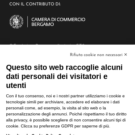
CON IL CONTRIBUTO DI:
© Fondazione Bergamo nella storia - E.T.S.
Piazza Mercato del Fieno, 6/a, 24129
Rifiuta cookie non necessari ✕
Bergamo BG
C.F : 02995900160
Questo sito web raccoglie alcuni
PEC: fondazionebergamonellastoria@cert.aconet.it
dati personali dei visitatori e
L
L
L
a
a
a
utenti
p
p
p
a
a
a
Il Progetto
Con il tuo consenso, noi e i nostri partner utilizziamo i cookie e
g
g
g
tecnologie simili per archiviare, accedere ed elaborare i dati
i
i
i
L’Archivio
personali come, ad esempio, la visita al sito web o la
n
n
n
personalizzazione degli annunci. Poiché rispettiamo il tuo diritto
I Servizi
a
a
a
alla privacy, è possibile scegliere di non consentire alcuni tipi di
L
F
I
Gli Approfondimenti
cookie. Clicca su preferenze GDPR per saperne di più.
i
a
n
n
c
s