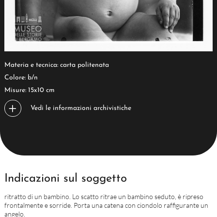
Materia e tecnica: carta politenata
Colore: b/n
Misure: 15x10 cm
Vedi le informazioni archivistiche
Indicazioni sul soggetto
ritratto di un bambino. Lo scatto ritrae un bambino seduto, è ripreso
frontalmente e sorride. Porta una catena con ciondolo raffigurante un
angelo.