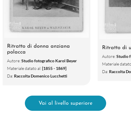
Ritratto di donna anziana
Ritratto di
polacca
Autore:
Studio 
Autore:
Studio fotografico Karol Beyer
Materiale datato
Materiale datato al:
[1855 - 1869]
Da:
Raccolta Do
Da:
Raccolta Domenico Lucchetti
Vai al livello superiore