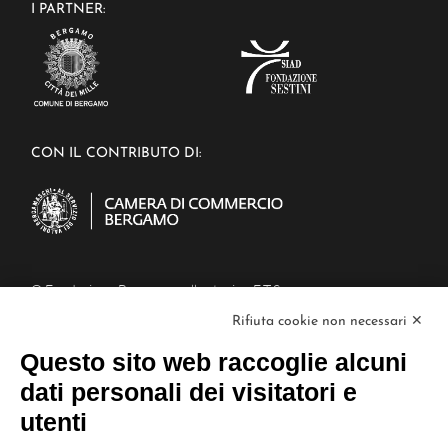
I PARTNER:
CON IL CONTRIBUTO DI:
© Fondazione Bergamo nella storia - E.T.S.
Piazza Mercato del Fieno, 6/a, 24129
Rifiuta cookie non necessari ✕
Bergamo BG
C.F : 02995900160
Questo sito web raccoglie alcuni
PEC: fondazionebergamonellastoria@cert.aconet.it
dati personali dei visitatori e
L
L
L
a
a
a
utenti
p
p
p