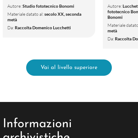
Autore:
Studio fototecnico Bonomi
Autore:
Lucchet
fototecnico Bon
Materiale datato al:
secolo XX, seconda
Bonomi
metà
Materiale datato
Da:
Raccolta Domenico Lucchetti
metà
Da:
Raccolta Do
Vai al livello superiore
Informazioni
archivistiche