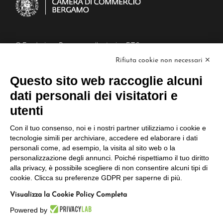
© Fondazione Bergamo nella storia - E.T.S.
Piazza Mercato del Fieno, 6/a, 24129
Rifiuta cookie non necessari ✕
Bergamo BG
C.F : 02995900160
Questo sito web raccoglie alcuni
PEC: fondazionebergamonellastoria@cert.aconet.it
dati personali dei visitatori e
L
L
L
a
a
a
utenti
p
p
p
a
a
a
Il Progetto
Con il tuo consenso, noi e i nostri partner utilizziamo i cookie e
g
g
g
tecnologie simili per archiviare, accedere ed elaborare i dati
i
i
i
L’Archivio
personali come, ad esempio, la visita al sito web o la
n
n
n
personalizzazione degli annunci. Poiché rispettiamo il tuo diritto
I Servizi
a
a
a
alla privacy, è possibile scegliere di non consentire alcuni tipi di
L
F
I
Gli Approfondimenti
cookie. Clicca su preferenze GDPR per saperne di più.
i
a
n
n
c
s
In evidenza
Visualizza la Cookie Policy Completa
k
e
t
e
b
a
Powered by
d
o
g