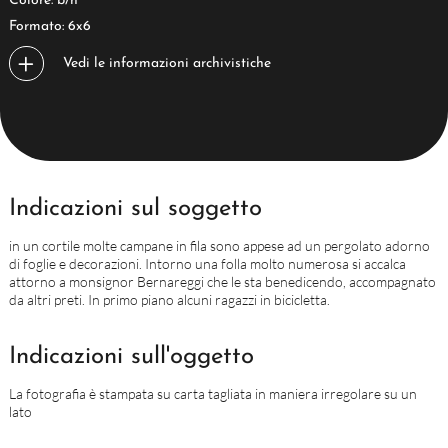
Colore: b/n
Formato: 6x6
Vedi le informazioni archivistiche
Indicazioni sul soggetto
in un cortile molte campane in fila sono appese ad un pergolato adorno
di foglie e decorazioni. Intorno una folla molto numerosa si accalca
attorno a monsignor Bernareggi che le sta benedicendo, accompagnato
da altri preti. In primo piano alcuni ragazzi in bicicletta.
Indicazioni sull'oggetto
La fotografia è stampata su carta tagliata in maniera irregolare su un
lato