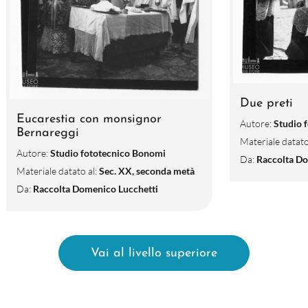
Due preti
Eucarestia con monsignor
Autore:
Studio 
Bernareggi
Materiale datato
Autore:
Studio fototecnico Bonomi
Da:
Raccolta Do
Materiale datato al:
Sec. XX, seconda metà
Da:
Raccolta Domenico Lucchetti
Vai al livello superiore