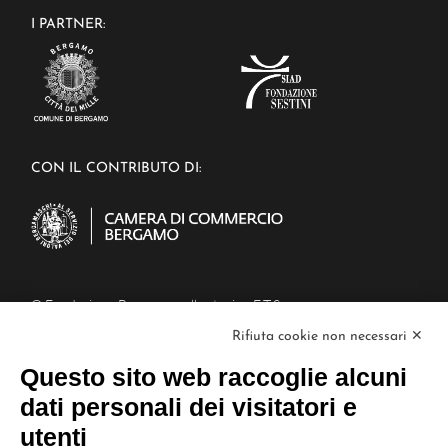
I PARTNER:
CON IL CONTRIBUTO DI:
© Fondazione Bergamo nella storia - E.T.S.
Piazza Mercato del Fieno, 6/a, 24129
Rifiuta cookie non necessari ✕
Bergamo BG
C.F : 02995900160
Questo sito web raccoglie alcuni
PEC: fondazionebergamonellastoria@cert.aconet.it
dati personali dei visitatori e
L
L
L
a
a
a
utenti