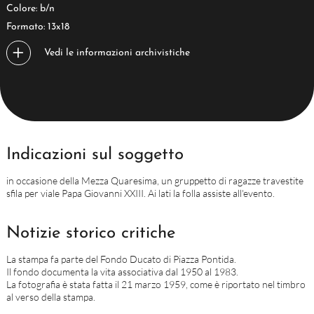
Colore: b/n
Formato: 13x18
Vedi le informazioni archivistiche
Indicazioni sul soggetto
in occasione della Mezza Quaresima, un gruppetto di ragazze travestite
sfila per viale Papa Giovanni XXIII. Ai lati la folla assiste all'evento.
Notizie storico critiche
La stampa fa parte del Fondo Ducato di Piazza Pontida.
Il fondo documenta la vita associativa dal 1950 al 1983.
La fotografia è stata fatta il 21 marzo 1959, come è riportato nel timbro
al verso della stampa.