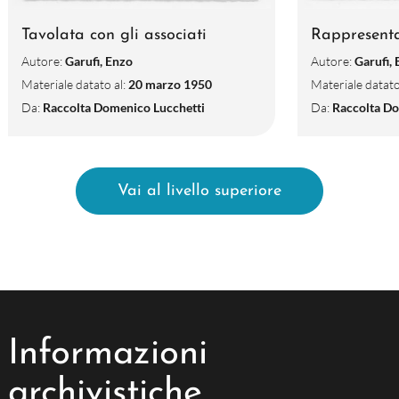
Tavolata con gli associati
Rappresenta
Autore:
Garufi, Enzo
Autore:
Garufi,
Materiale datato al:
20 marzo 1950
Materiale datato
Da:
Raccolta Domenico Lucchetti
Da:
Raccolta Do
Vai al livello superiore
Informazioni
archivistiche