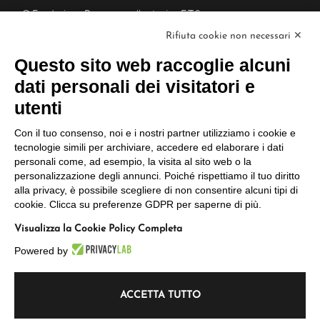
© Fondazione Bergamo nella storia - E.T.S.
Piazza Mercato del Fieno, 6/a, 24129
Rifiuta cookie non necessari ✕
Bergamo BG
C.F : 02995900160
Questo sito web raccoglie alcuni
PEC: fondazionebergamonellastoria@cert.aconet.it
dati personali dei visitatori e
L
L
L
a
a
a
utenti
p
p
p
a
a
a
Il Progetto
Con il tuo consenso, noi e i nostri partner utilizziamo i cookie e
g
g
g
tecnologie simili per archiviare, accedere ed elaborare i dati
i
i
i
L’Archivio
personali come, ad esempio, la visita al sito web o la
n
n
n
personalizzazione degli annunci. Poiché rispettiamo il tuo diritto
I Servizi
a
a
a
alla privacy, è possibile scegliere di non consentire alcuni tipi di
L
F
I
Gli Approfondimenti
cookie. Clicca su preferenze GDPR per saperne di più.
i
a
n
n
c
s
In evidenza
Visualizza la Cookie Policy Completa
k
e
t
e
b
a
Powered by
d
o
g
i
o
r
n
k
a
s
s
m
ACCETTA TUTTO
Accedi
i
i
s