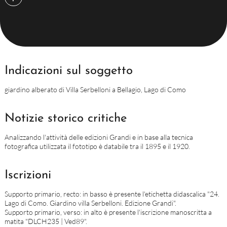
Indicazioni sul soggetto
giardino alberato di Villa Serbelloni a Bellagio, Lago di Como
Notizie storico critiche
Analizzando l'attività delle edizioni Grandi e in base alla tecnica
fotografica utilizzata il fototipo è databile tra il 1895 e il 1920.
Iscrizioni
Supporto primario, recto: in basso è presente l'etichetta didascalica "24.
Lago di Como. Giardino villa Serbelloni. Edizione Grandi".
Supporto primario, verso: in alto è presente l'iscrizione manoscritta a
matita "DLCH235 | Ved89".