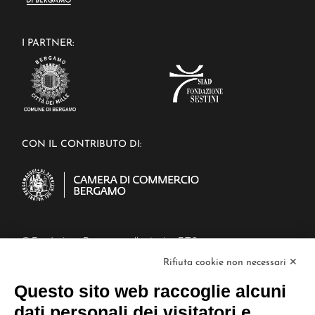
I PARTNER:
CON IL CONTRIBUTO DI:
© Fondazione Bergamo nella storia - E.T.S.
Piazza Mercato del Fieno, 6/a, 24129
Rifiuta cookie non necessari ✕
Bergamo BG
C.F : 02995900160
Questo sito web raccoglie alcuni
PEC: fondazionebergamonellastoria@cert.aconet.it
dati personali dei visitatori e