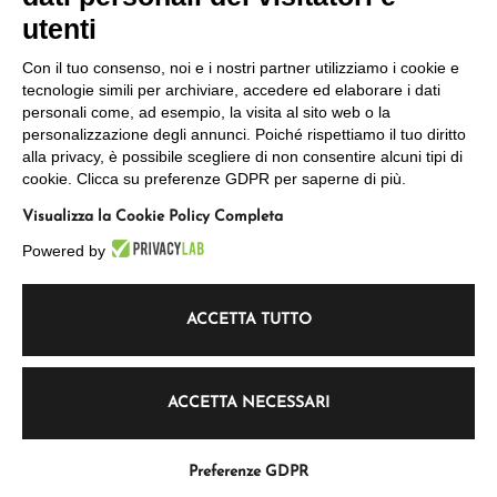
L
L
L
a
a
a
utenti
p
p
p
a
a
a
Il Progetto
Con il tuo consenso, noi e i nostri partner utilizziamo i cookie e
g
g
g
tecnologie simili per archiviare, accedere ed elaborare i dati
i
i
i
L’Archivio
personali come, ad esempio, la visita al sito web o la
n
n
n
personalizzazione degli annunci. Poiché rispettiamo il tuo diritto
I Servizi
a
a
a
alla privacy, è possibile scegliere di non consentire alcuni tipi di
L
F
I
Gli Approfondimenti
cookie. Clicca su preferenze GDPR per saperne di più.
i
a
n
n
c
s
In evidenza
Visualizza la Cookie Policy Completa
k
e
t
e
b
a
Powered by
d
o
g
i
o
r
n
k
a
s
s
m
ACCETTA TUTTO
Accedi
i
i
s
a
a
i
Privacy Policy
p
p
a
r
r
p
Contatti
ACCETTA NECESSARI
e
e
r
i
i
e
n
n
i
Preferenze GDPR
u
u
n